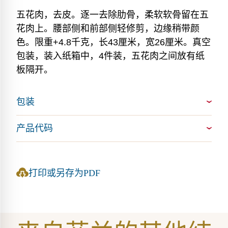
五花肉，去皮。逐一去除肋骨，柔软软骨留在五
花肉上。腰部侧和前部侧轻修剪，边缘稍带颜
色。限重+4.8千克，长43厘米，宽26厘米。真空
包装，装入纸箱中，4件装，五花肉之间放有纸
板隔开。
包装
长度: 452mm
产品代码
宽度: 260mm
EAN: 2378257600006
高度: 210mm
打印或另存为PDF