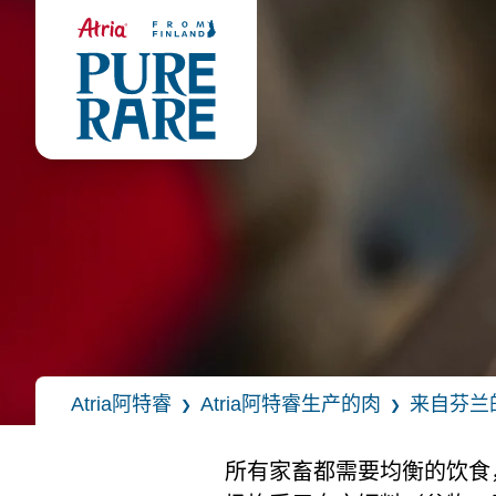
Atria阿特睿
Atria阿特睿生产的肉
来自芬兰
❯
❯
所有家畜都需要均衡的饮食，